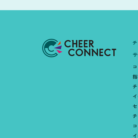
チ
サ
コ
指
チ
イ
セ
チ
コ
イ