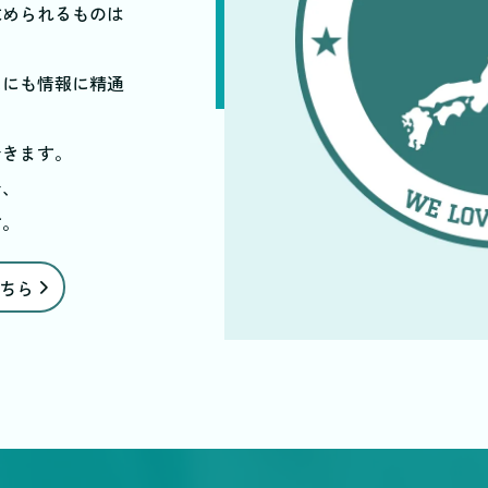
求められるものは
ムにも情報に精通
できます。
で、
す。
ちら