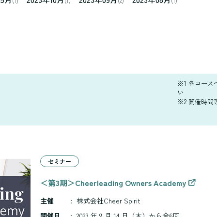
(1)
(1)
(2)
(1)
※1 各コー
い
※2 開催時
セミナー
＜第3期＞Cheerleading Owners Academy
主催
:
株式会社Cheer Spirit
開催日
:
2023 年 9 月 14 日（木）から全6回