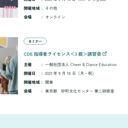
開催地域
:
その他
会場
:
オンライン
セミナー
CDE 指導者ライセンス＜3 級＞講習会
主催
:
一般社団法人 Cheer & Dance Education
開催日
:
2023 年 9 月 18 日（月・祝）
開催地域
:
関東
会場
:
東京都 砂町文化センター 第二研修室