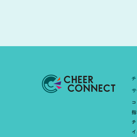
チ
サ
コ
指
チ
イ